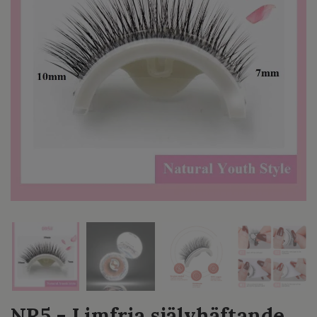
NR5 - Limfria självhäftande