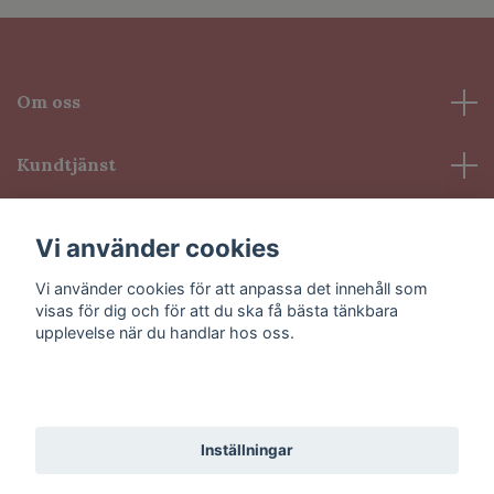
Om oss
Kundtjänst
Information
Vi använder cookies
Vi använder cookies för att anpassa det innehåll som
Sociala medier
visas för dig och för att du ska få bästa tänkbara
upplevelse när du handlar hos oss.
Godkänn alla
© 2026 VioLash
Inställningar