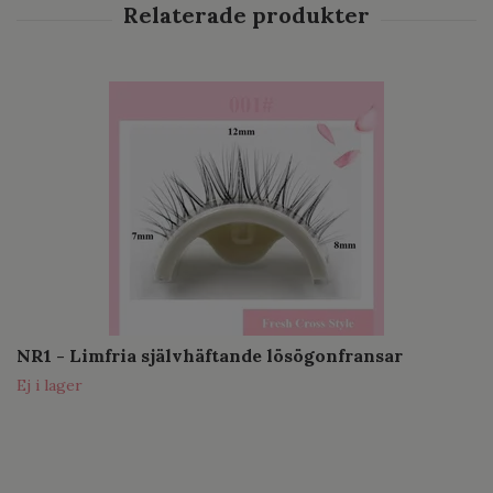
NR1 - Limfria självhäftande lösögonfransar
Ej i lager