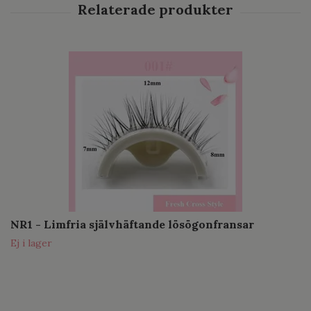
NR1 - Limfria självhäftande lösögonfransar
Ej i lager