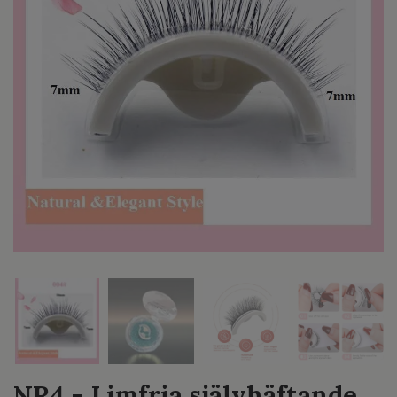
NR4 - Limfria självhäftande