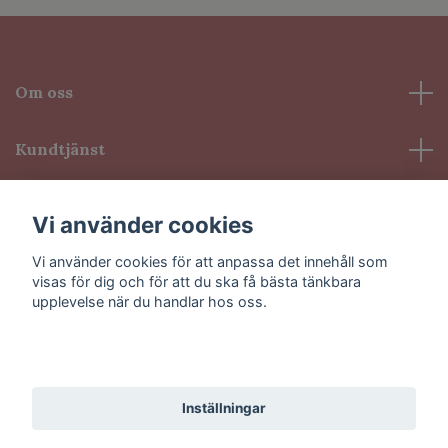
Om oss
Kundtjänst
Information
Vi använder cookies
Vi använder cookies för att anpassa det innehåll som
Sociala medier
visas för dig och för att du ska få bästa tänkbara
upplevelse när du handlar hos oss.
Godkänn alla
© 2026 VioLash
Inställningar