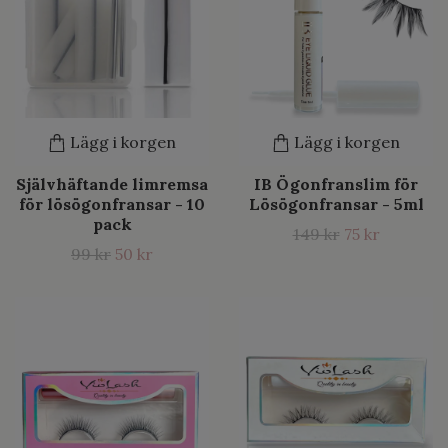
Lägg i korgen
Lägg i korgen
Självhäftande limremsa
IB Ögonfranslim för
för lösögonfransar - 10
Lösögonfransar - 5ml
pack
149 kr
75 kr
99 kr
50 kr