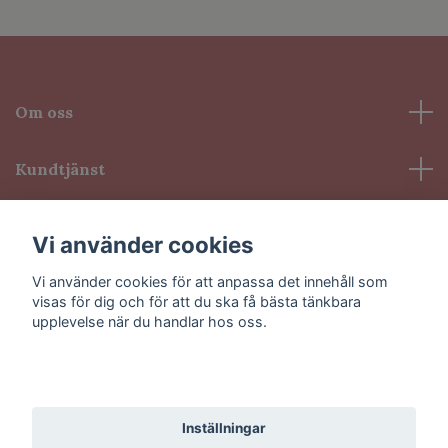
Om oss
Kundtjänst
Information
Vi använder cookies
Vi använder cookies för att anpassa det innehåll som
Sociala medier
visas för dig och för att du ska få bästa tänkbara
upplevelse när du handlar hos oss.
Godkänn alla
© 2026 VioLash
Inställningar