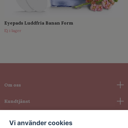
Eyepads Luddfria Banan Form
Ej i lager
Om oss
Kundtjänst
Information
Vi använder cookies