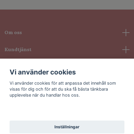
Om oss
Kundtjänst
Information
Vi använder cookies
Vi använder cookies för att anpassa det innehåll som
Sociala medier
visas för dig och för att du ska få bästa tänkbara
upplevelse när du handlar hos oss.
Godkänn alla
© 2026 VioLash
Inställningar