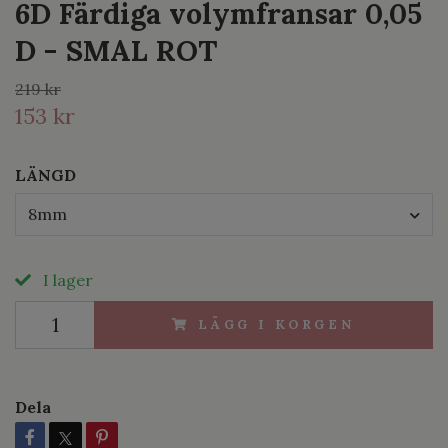
6D Färdiga volymfransar 0,05
D - SMAL ROT
219 kr
153 kr
LÄNGD
8mm
I lager
LÄGG I KORGEN
Dela