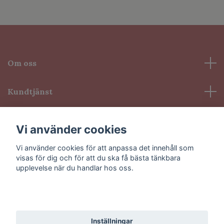
Om oss
Kundtjänst
Information
Vi använder cookies
Vi använder cookies för att anpassa det innehåll som
Sociala medier
visas för dig och för att du ska få bästa tänkbara
upplevelse när du handlar hos oss.
Godkänn alla
© 2026 VioLash
Inställningar