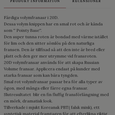
PRODUKT INFORMATION
RECENSIONER
Färdiga volymfranasr i 20D.
Dessa volym knippen har en smal rot och är kända
som '' Pointy Base''.
Den super tunna roten är bondad med värme istället
för lim och den sitter sömlös på den naturliga
fransen. Den är tillfixad så att den inte är bred eller
platt och den ger mer utrymme vid fransroten.
20D volymfransar används för att skapa Russian
Volume fransar. Applicera endast på kunder med
starka fransar som kan bära tyngden.
Smal rot volymfransar passar bra för alla typer av
ögon, med många eller färre egna fransar.
Slutresultatet blir en fin fluffig fransförlängning med
en mörk, dramatisk look.
Tillverkade i mjukt Koreansk PBT( falsk mink), ett
syntetisk material framtagen för att efterlikna riktig