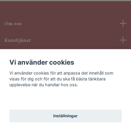
Om oss
Kundtjänst
Information
Vi använder cookies
Vi använder cookies för att anpassa det innehåll som
Sociala medier
visas för dig och för att du ska få bästa tänkbara
upplevelse när du handlar hos oss.
Godkänn alla
© 2026 VioLash
Inställningar