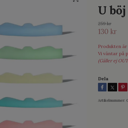
U böj
259 kr
130 kr
Produkten är t
Vi väntar på 
(Gäller ej OUT
Dela
Artikelnummer: