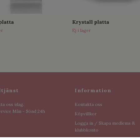
platta
Krystall platta
er
Ej i lager
tjänst
Information
ta oss idag.
Kontakta oss
rvice Mån - Sönd 24h
Köpvillkor
Logga in / Skapa medlems &
klubbkonto
Nyhetsbrev prenumeration