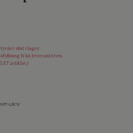
yvärr slut i lager.
påfyllning från leverantören.
LET artiklar.)
OUT-LSCU