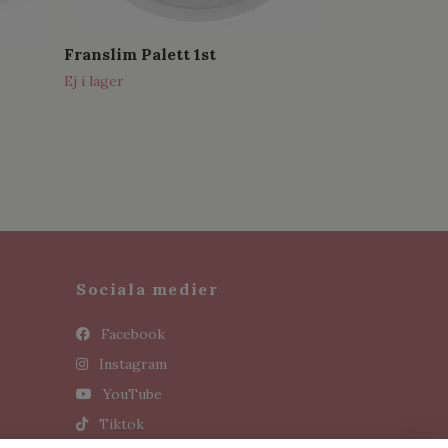
Franslim Palett 1st
Ej i lager
Sociala medier
Facebook
Instagram
YouTube
Tiktok