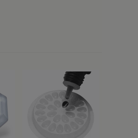
Pincett fodr
109 kr
218 kr