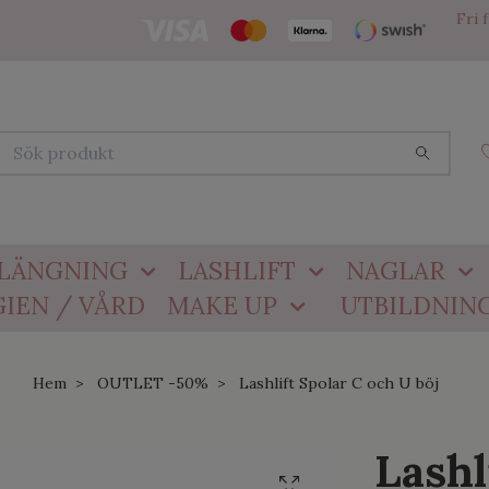
Fri 
LÄNGNING
LASHLIFT
NAGLAR
IEN / VÅRD
MAKE UP
UTBILDNIN
Hem
OUTLET -50%
Lashlift Spolar C och U böj
Lashl