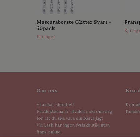
Mascaraborste Glitter Svart -
Frans
50pack
Ej i lag
Ej i lager
Om oss
Kund
Vi älskar skönhet!
Kontak
Produkterna är utvalda med omsorg
Kundse
för att du ska vara din bästa jag!
VioLash har ingen fysiskbutik, utan
finns online.