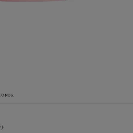
IONER
j.