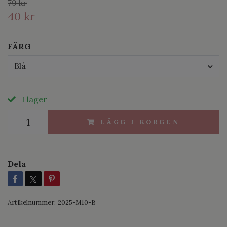
79 kr
40 kr
FÄRG
Blå
I lager
LÄGG I KORGEN
Dela
Artikelnummer:
2025-M10-B