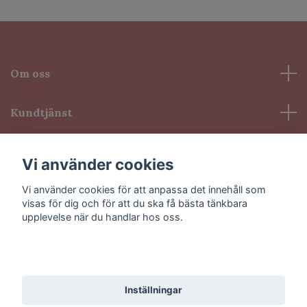
Om oss
Kundtjänst
Information
Vi använder cookies
Vi använder cookies för att anpassa det innehåll som
Sociala medier
visas för dig och för att du ska få bästa tänkbara
upplevelse när du handlar hos oss.
Godkänn alla
© 2026 VioLash
Inställningar