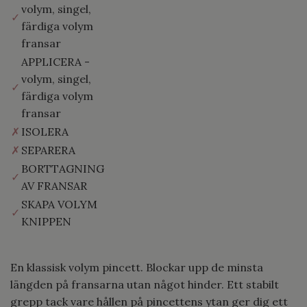
volym, singel,
✓
färdiga volym
fransar
APPLICERA -
volym, singel,
✓
färdiga volym
fransar
✗
ISOLERA
✗
SEPARERA
BORTTAGNING
✓
AV FRANSAR
SKAPA VOLYM
✓
KNIPPEN
En klassisk volym pincett. Blockar upp de minsta
längden på fransarna utan något hinder. Ett stabilt
grepp tack vare hållen på pincettens ytan ger dig ett