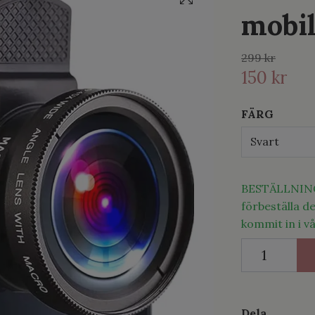
mobil
299 kr
150 kr
FÄRG
Svart
BESTÄLLNINGS
förbeställa de
kommit in i vå
Dela