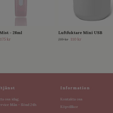
Mist - 28ml
Luftfuktare Mini USB
175 kr
110 kr
219 kr
tjänst
Information
ta oss idag.
Kontakta oss
rvice Mån - Sönd 24h
Köpvillkor