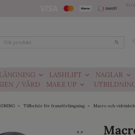
Fri 
LÄNGNING
LASHLIFT
NAGLAR
IEN / VÅRD
MAKE UP
UTBILDNIN
NGNING
Tillbehör för fransförlängning
Macro och vidvinkels 
Macro