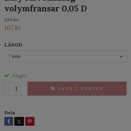
volymfransar 0,05 D
239 kr
167 kr
LÄNGD
7 mm
I lager
LÄGG I KORGEN
Dela